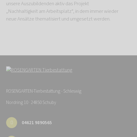
unsere Auszubildenden aktiv das Projekt
„Nachhaltigkeit am Arbeitsplatz“, in dem immer wieder
neue Ansätze thematisiert und umgesetzt werden.
ROSENGARTEN-Tierbestattung - Schleswig
Nordring 10 · 24850 Schuby
04621 9890565