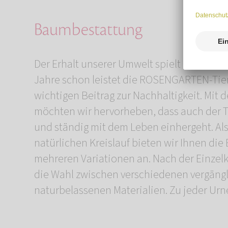
Baumbestattung
Der Erhalt unserer Umwelt spielt eine bed
einen kräftigen Jungbaum, einen maleris
Jahre schon leistet die ROSENGARTEN-Tie
wunderschöne Rose. Anschließend 
wichtigen Beitrag zur Nachhaltigkeit. Mit
Baumbestattung an einem für Sie bedeutsa
möchten wir hervorheben, dass auch der To
Rahmen ausrichten. Die Urnen sind unbed
und ständig mit dem Leben einhergeht. Al
und das Grundwasser. Jeder Baum und jede
natürlichen Kreislauf bieten wir Ihnen di
einzigartig wie Ihr geliebtes Tier und gedeih
mehreren Variationen an. Nach der Einzel
Klima. Mit der Baumbestattung bewahren S
die Wahl zwischen verschiedenen vergäng
naturbelassenen Materialien. Zu jeder Ur