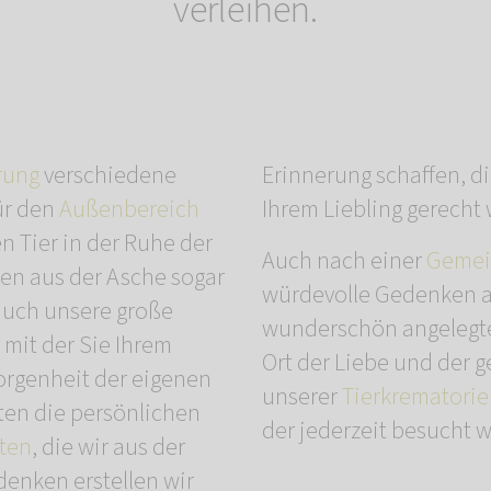
verleihen.
rung
verschiedene
Erinnerung schaffen, 
ür den
Außenbereich
Ihrem Liebling gerecht 
n Tier in der Ruhe der
Auch nach einer
Gemei
en aus der Asche sogar
würdevolle Gedenken an
auch unsere große
wunderschön angelegte
, mit der Sie Ihrem
Ort der Liebe und der 
orgenheit der eigenen
unserer
Tierkrematori
ten die persönlichen
der jederzeit besucht 
ten
, die wir aus der
ndenken erstellen wir