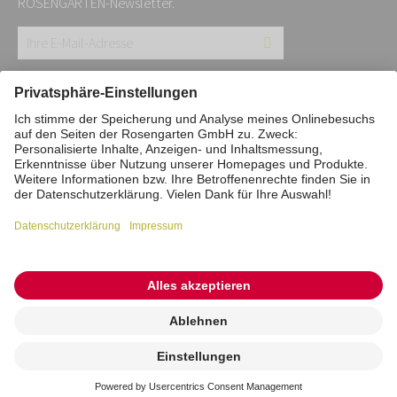
ROSENGARTEN-Newsletter.
Ihre
E-
Mail-
Impressum
Datenschutz
Stiftung
Adresse:
Interne Meldestelle
Zahlungsmittel
*
Vertrag widerrufen
Barrierefreiheitserklärung
Cookie/Tracking-Einstellungen
© 2026 ROSENGARTEN-Tierbestattung
Kremierung
beauftragen