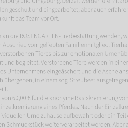
reiburg und Umgebung. Derzeit werden die Mitarbe
len geschult und eingearbeitet, aber auch erfahre
ukunft das Team vor Ort.
sich an die ROSENGARTEN-Tierbestattung wenden, 
 Abschied vom geliebten Familienmitglied. Tierha
 verstorbenen Tieres bis zur emotionalen Urnenü
t und begleitet. Verstorbene Tiere werden in eine
des Unternehmens eingeäschert und die Asche ans
h übergeben, in einem sog. Streubeet ausgetrage
ilt.
n von 60,00 € für die anonyme Basiskremierung von
 Einzelkremierung eines Pferdes. Nach der Einzelk
dividuellen Urne zuhause aufbewahrt oder ein Teil
en Schmuckstück weiterverarbeitet werden. Aber 