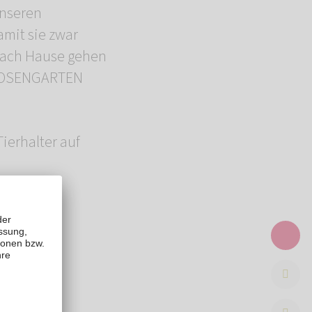
unseren
amit sie zwar
 nach Hause gehen
r ROSENGARTEN
Tierhalter auf