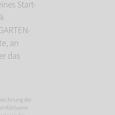
ines Start-
ck
NGARTEN-
te, an
er das
zeichnung der
s einfühlsame