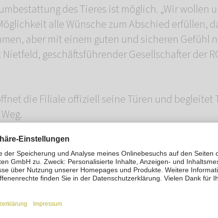
mbestattung des Tieres ist möglich. „Wir wollen 
Möglichkeit alle Wünsche zum Abschied erfüllen, d
ommen, aber mit einem guten und sicheren Gefühl
t Nietfeld, geschäftsführender Gesellschafter de
fnet die Filiale offiziell seine Türen und begleitet 
 Weg.
rbestattung Freiburg
Straße 13/1
550
ein-rosengarten.de