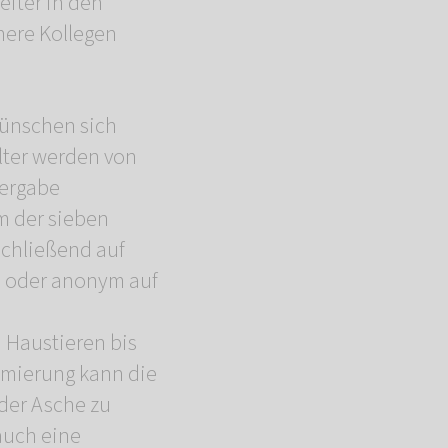
iter in den
nere Kollegen
wünschen sich
lter werden von
bergabe
m der sieben
chließend auf
n oder anonym auf
 Haustieren bis
remierung kann die
 der Asche zu
auch eine