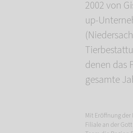
2002 von Gis
up-Unterne
(Niedersac
Tierbestatt
denen das F
gesamte Jah
Mit Eröffnung de
Filiale an der Go