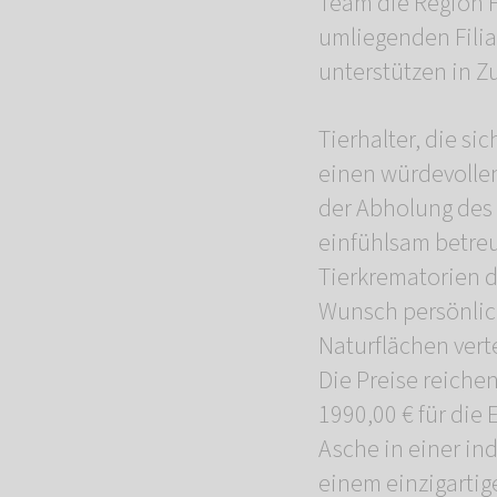
Team die Region F
umliegenden Filia
unterstützen in Z
Tierhalter, die 
einen würdevollen
der Abholung des
einfühlsam betreu
Tierkrematorien 
Wunsch persönlic
Naturflächen verte
Die Preise reiche
1990,00 € für die
Asche in einer in
einem einzigartig