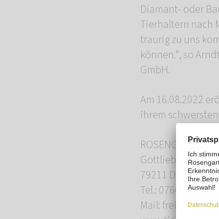
Diamant- oder Bau
Tierhaltern nach 
traurig zu uns k
können.“, so Arnd
GmbH.
Am 16.08.2022 eröf
ihrem schwersten
ROSENGARTEN-Tie
Gottlieb-Daimler-
79211 Denzlingen
Tel.: 07666-88 30 
Mail: freiburg@m