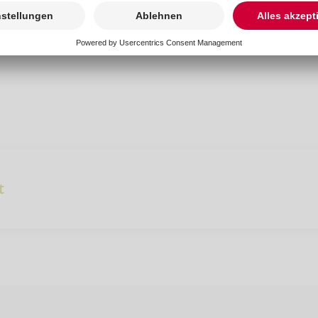
-freiburg.de
t