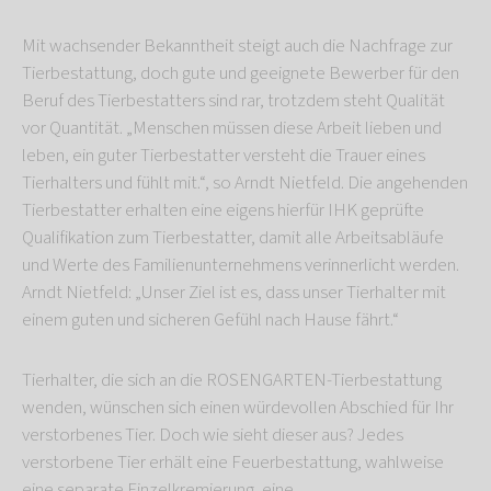
Mit wachsender Bekanntheit steigt auch die Nachfrage zur
Tierbestattung, doch gute und geeignete Bewerber für den
Beruf des Tierbestatters sind rar, trotzdem steht Qualität
vor Quantität. „Menschen müssen diese Arbeit lieben und
leben, ein guter Tierbestatter versteht die Trauer eines
Tierhalters und fühlt mit.“, so Arndt Nietfeld. Die angehenden
Tierbestatter erhalten eine eigens hierfür IHK geprüfte
Qualifikation zum Tierbestatter, damit alle Arbeitsabläufe
und Werte des Familienunternehmens verinnerlicht werden.
Arndt Nietfeld: „Unser Ziel ist es, dass unser Tierhalter mit
einem guten und sicheren Gefühl nach Hause fährt.“
Tierhalter, die sich an die ROSENGARTEN-Tierbestattung
wenden, wünschen sich einen würdevollen Abschied für Ihr
verstorbenes Tier. Doch wie sieht dieser aus? Jedes
verstorbene Tier erhält eine Feuerbestattung, wahlweise
eine separate Einzelkremierung, eine