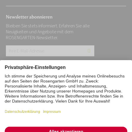
Newsletter abonnieren
Bleiben Sie stets informiert. Erfahren Sie alle
Neuigkeiten und Angebote mit dem
ROSENGARTEN-Newsletter.
Ihre
E-
Mail-
Impressum
Datenschutz
Stiftung
Adresse:
Interne Meldestelle
Zahlungsmittel
*
Vertrag widerrufen
Barrierefreiheitserklärung
Cookie/Tracking-Einstellungen