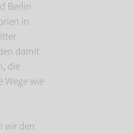
d Berlin
rien in
tter
den damit
m, die
ze Wege wie
 wir den