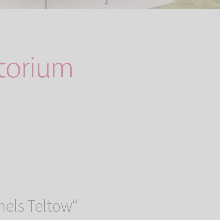
atorium
els Teltow“