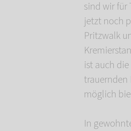
sind wir fü
jetzt noch 
Pritzwalk u
Kremiersta
ist auch die
trauernden 
möglich biet
In gewohnt