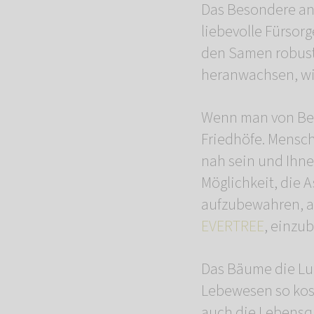
Das Besondere an
liebevolle Fürsor
den Samen robust
heranwachsen, wie
Wenn man von Bes
Friedhöfe. Mensch
nah sein und Ihn
Möglichkeit, die 
aufzubewahren, au
EVERTREE
, einzu
Das Bäume die Lung
Lebewesen so kost
auch die Lebensqu