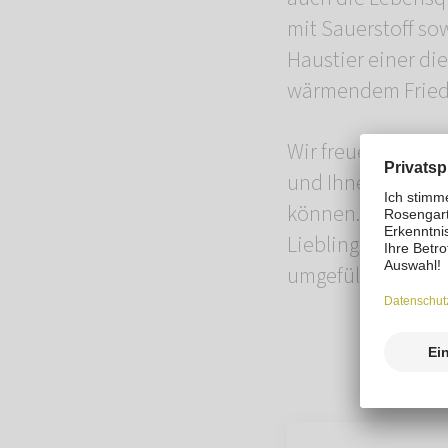
mit Sauerstoff so
Haustier einer di
wärmendem Fried
Wir freuen uns, d
und Ihnen einen 
können. Sollten S
Lieblings ist bere
umgefüllt werden.