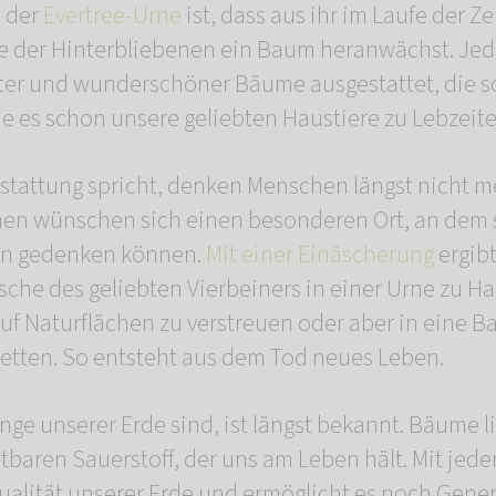
 der
Evertree-Urne
ist, dass aus ihr im Laufe der Ze
ge der Hinterbliebenen ein Baum heranwächst. Jed
er und wunderschöner Bäume ausgestattet, die so
 es schon unsere geliebten Haustiere zu Lebzeite
tattung spricht, denken Menschen längst nicht m
en wünschen sich einen besonderen Ort, an dem s
en gedenken können.
Mit einer Einäscherung
ergibt
Asche des geliebten Vierbeiners in einer Urne zu H
f Naturflächen zu verstreuen oder aber in eine B
betten. So entsteht aus dem Tod neues Leben.
e unserer Erde sind, ist längst bekannt. Bäume lie
baren Sauerstoff, der uns am Leben hält. Mit jed
alität unserer Erde und ermöglicht es noch Gene