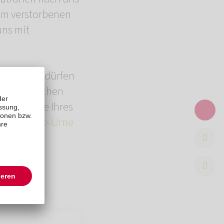
rem verstorbenen
uns mit
aufnehmen dürfen
g
ermöglichen
d die Urne Ihres
die
Evertree-Urne