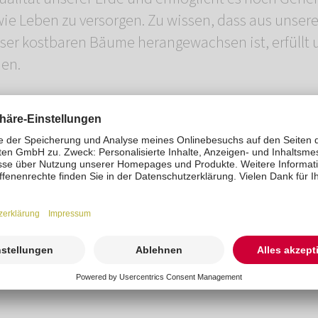
wie Leben zu versorgen. Zu wissen, dass aus unse
eser kostbaren Bäume herangewachsen ist, erfüllt 
en.
ass wir diese besondere Urne in unser Sortiment 
neuen Weg des Abschiedes mit der
Baumbestattun
ie schon lange auf diese Lösung gewartet haben un
its zu Hause, kann die Asche auch nachträglich in 