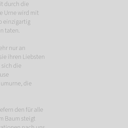
it durch die
e Urne wird mit
 einzigartig
n taten.
ehr nur an
ie ihren Liebsten
 sich die
ause
aumurne, die
fern den für alle
em Baum steigt
rationen nach uns